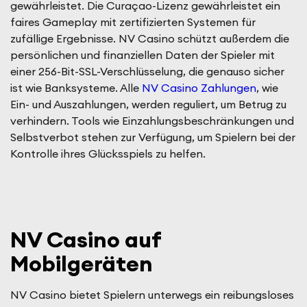
gewährleistet. Die Curaçao-Lizenz gewährleistet ein
faires Gameplay mit zertifizierten Systemen für
zufällige Ergebnisse. NV Casino schützt außerdem die
persönlichen und finanziellen Daten der Spieler mit
einer 256-Bit-SSL-Verschlüsselung, die genauso sicher
ist wie Banksysteme. Alle
NV Casino Zahlungen
, wie
Ein- und Auszahlungen, werden reguliert, um Betrug zu
verhindern. Tools wie Einzahlungsbeschränkungen und
Selbstverbot stehen zur Verfügung, um Spielern bei der
Kontrolle ihres Glücksspiels zu helfen.
NV Casino auf
Mobilgeräten
NV Casino bietet Spielern unterwegs ein reibungsloses