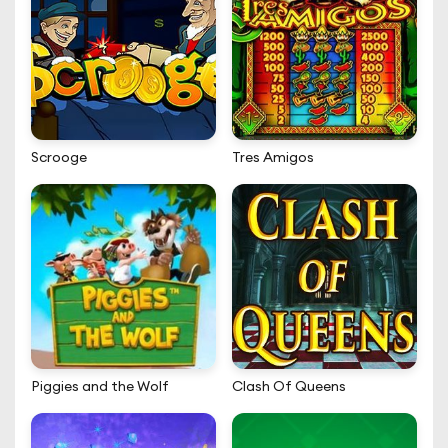
Scrooge
Tres Amigos
Piggies and the Wolf
Clash Of Queens