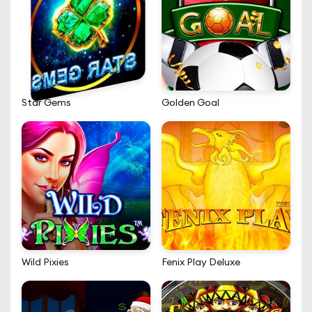
Zahlungsmethoden im NV Casino Online
NV Casino Kundensupport
Wie bekomme ich das beste Erlebnis im NV Casino?
Wild West Chicken
Golden Goal
Wild Pixies
Fenix Play Deluxe