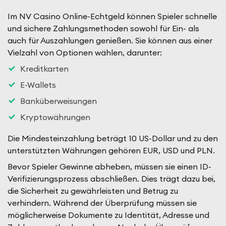
Im NV Casino Online-Echtgeld können Spieler schnelle
und sichere Zahlungsmethoden sowohl für Ein- als
auch für Auszahlungen genießen. Sie können aus einer
Vielzahl von Optionen wählen, darunter:
Kreditkarten
E-Wallets
Banküberweisungen
Kryptowährungen
Die Mindesteinzahlung beträgt 10 US-Dollar und zu den
unterstützten Währungen gehören EUR, USD und PLN.
Bevor Spieler Gewinne abheben, müssen sie einen ID-
Verifizierungsprozess abschließen. Dies trägt dazu bei,
die Sicherheit zu gewährleisten und Betrug zu
verhindern. Während der Überprüfung müssen sie
möglicherweise Dokumente zu Identität, Adresse und