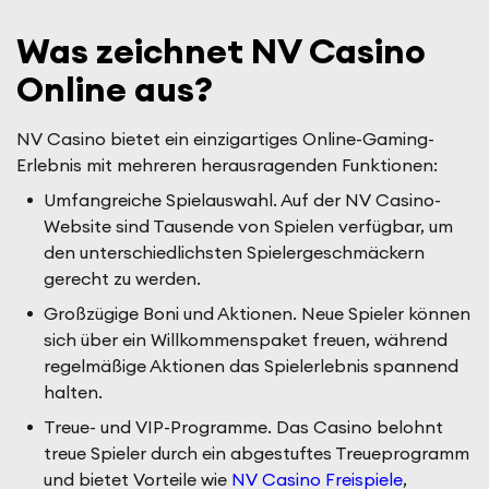
Was zeichnet NV Casino
Online aus?
NV Casino bietet ein einzigartiges Online-Gaming-
Erlebnis mit mehreren herausragenden Funktionen:
Umfangreiche Spielauswahl. Auf der NV Casino-
Website sind Tausende von Spielen verfügbar, um
den unterschiedlichsten Spielergeschmäckern
gerecht zu werden.
Großzügige Boni und Aktionen. Neue Spieler können
sich über ein Willkommenspaket freuen, während
regelmäßige Aktionen das Spielerlebnis spannend
halten.
Treue- und VIP-Programme. Das Casino belohnt
treue Spieler durch ein abgestuftes Treueprogramm
und bietet Vorteile wie
NV Casino Freispiele
,