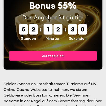
Bonus 55%
Das Angebot ist gültig:
5
2
1
2
2
8
Stunden
Minuten
Sekunden
Jetzt spielen!
Spieler können an unterhaltsamen Turnieren auf NV-
Online-Casino-Websites teilnehmen, wo sie um
Geldpreise oder Boni konkurrieren. Die Gewinner
basieren in der Regel auf dem Gesamtbetrag, der über