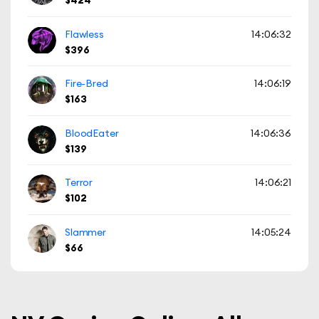
$424
Flawless
14:06:32
$396
Fire-Bred
14:06:19
$163
BloodEater
14:06:36
$139
Terror
14:06:21
$102
Slammer
14:05:24
$66