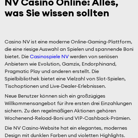
NV Casino Online: Alles,
was Sie wissen sollten
Casino NV ist eine moderne Online-Gaming-Plattform,
die eine riesige Auswahl an Spielen und spannende Boni
bietet. Die
Casinospiele NV
werden von seriösen
Anbietern wie Evolution, Gamzix, Endorphinand,
Pragmatic Play und anderen erstellt. Die
Spielbibliothek bietet eine Vielzahl von Slot-Spielen,
Tischoptionen und Live-Dealer-Erlebnissen.
Neue Benutzer können sich ein großzügiges
Willkommensangebot für ihre ersten drei Einzahlungen
sichern. Zu den regelmäßigen Aktionen gehören
Wochenend-Reload-Boni und VIP-Cashback-Prämien.
Die NV Casino-Website hat ein elegantes, modernes
Design mit dunklen Farben und violetten Highlights.