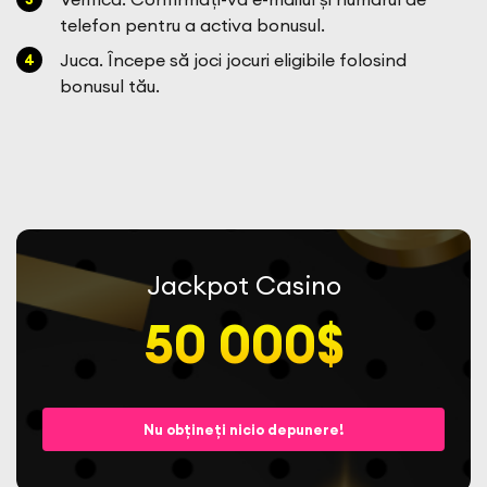
telefon pentru a activa bonusul.
Juca. Începe să joci jocuri eligibile folosind
bonusul tău.
Jackpot Casino
50 000$
Nu obțineți nicio depunere!