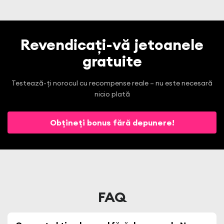
Revendicați-vă jetoanele
gratuite
Testează-ți norocul cu recompense reale – nu este necesară
nicio plată
Obțineți bonus fără depunere!
FAQ