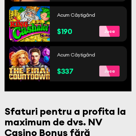
Acum Câștigând
$190
Juca
Acum Câștigând
$337
Juca
Sfaturi pentru a profita la
maximum de dvs. NV
Casino Bonus fără