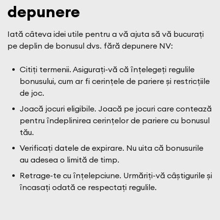
depunere
Iată câteva idei utile pentru a vă ajuta să vă bucurați
pe deplin de bonusul dvs. fără depunere NV:
Citiți termenii. Asigurați-vă că înțelegeți regulile
bonusului, cum ar fi cerințele de pariere și restricțiile
de joc.
Joacă jocuri eligibile. Joacă pe jocuri care contează
pentru îndeplinirea cerințelor de pariere cu bonusul
tău.
Verificați datele de expirare. Nu uita că bonusurile
au adesea o limită de timp.
Retrage-te cu înțelepciune. Urmăriți-vă câștigurile și
încasați odată ce respectați regulile.