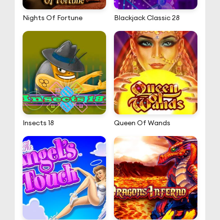
Nights Of Fortune
Blackjack Classic 28
Insects 18
Queen Of Wands