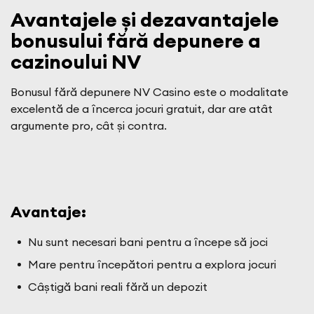
Avantajele și dezavantajele
bonusului fără depunere a
cazinoului NV
Bonusul fără depunere NV Casino este o modalitate
excelentă de a încerca jocuri gratuit, dar are atât
argumente pro, cât și contra.
Avantaje:
Nu sunt necesari bani pentru a începe să joci
Mare pentru începători pentru a explora jocuri
Câștigă bani reali fără un depozit