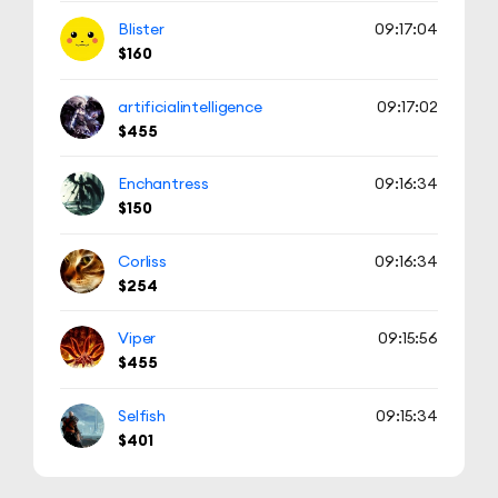
Blister
09:17:04
$160
artificialintelligence
09:17:02
$455
Enchantress
09:16:34
$150
Corliss
09:16:34
$254
Viper
09:15:56
$455
Selfish
09:15:34
$401